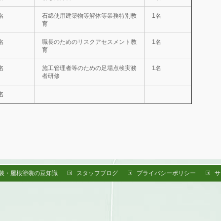
名
石綿使用建築物等解体等業務特別教
1名
育
名
職長のためのリスクアセスメント教
1名
育
名
施工管理者等のための足場点検実務
1名
者研修
名
装・屋根塗装の豆知識
スタッフブログ
プライバシーポリシー
サ