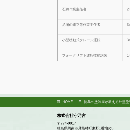
石綿作業主任者
2
足場の組立等作業主任者
3
小型移動式クレーン運転
3
フォークリフト運転技能講習
1
HOME
徳島の塗装屋が教える外壁塗
株式会社守乃宮
〒774-0017
徳島県阿南市見能林町東野1番地の5