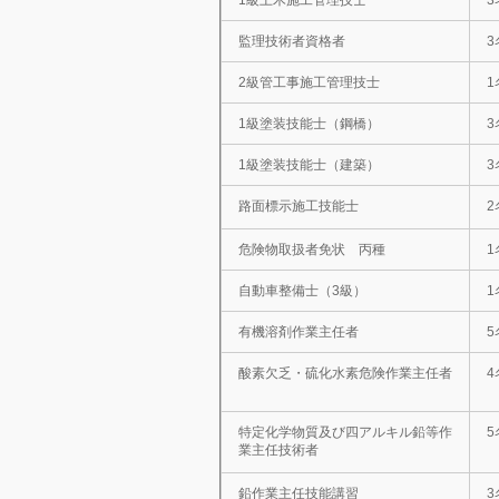
1級土木施工管理技士
3
監理技術者資格者
3
2級管工事施工管理技士
1
1級塗装技能士（鋼橋）
3
1級塗装技能士（建築）
3
路面標示施工技能士
2
危険物取扱者免状 丙種
1
自動車整備士（3級）
1
有機溶剤作業主任者
5
酸素欠乏・硫化水素危険作業主任者
4
特定化学物質及び四アルキル鉛等作
5
業主任技術者
鉛作業主任技能講習
3