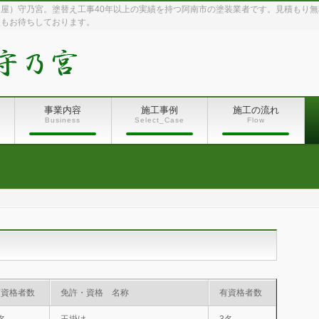
屋）守乃宮。塗替え工事40年以上の実績を持つ阿南市の塗装業者です。見積もり
談もお待ちしております。
事業内容
施工事例
施工の流れ
Business
Select_Case
Flow
有資格者数
免許・資格 名称
有資格者数