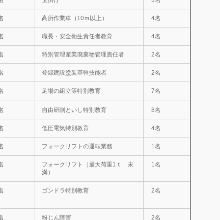
名
玉掛け
3名
名
高所作業車（10ｍ以上）
4名
名
職長・安全衛生責任者教育
4名
名
特別管理産業廃棄物管理責任者
2名
名
登録建設塗装基幹技能者
2名
名
足場の組立等特別教育
7名
名
自由研削といし特別教育
8名
名
低圧電気特別教育
4名
名
フォークリフトの運転業務
1名
名
フォークリフト（最大荷重1ｔ 未
1名
満）
名
ゴンドラ特別教育
2名
名
粉じん障害
2名