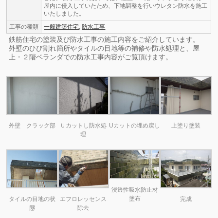
屋内に侵入していたため、下地調整を行いウレタン防水を施工
いたしました。
工事の種類
一般建築住宅
,
防水工事
鉄筋住宅の塗装及び防水工事の施工内容をご紹介しています。
外壁のひび割れ箇所やタイルの目地等の補修や防水処理と、屋
上・２階ベランダでの防水工事内容がご覧頂けます。
外壁 クラック部
Ｕカットし防水処
Uカットの埋め戻し
上塗り塗装
理
浸透性吸水防止材
塗布
タイルの目地の状
エフロレッセンス
完成
態
除去