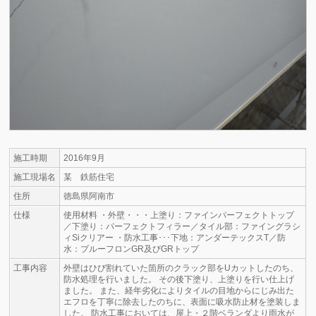
施工時期
2016年9月
施工現場名
某 鉄筋住宅
住所
徳島県阿南市
仕様
使用材料 ・外壁・・・上塗り：ファインパーフェクトトップ
／下塗り：パーフェクトフィラー／タイル部：ファイングラシ
ィSiクリアー ・防水工事･･･下地：アンダーテックスT／防
水：プルーフロンGR及びGRトップ
工事内容
外壁はひび割れていた箇所のクラック部をUカットしたのち、
防水処理を行いました。 その後下塗り、上塗りを行い仕上げ
ました。 また、経年劣化によりタイルの目地からにじみ出た
エフロを丁寧に除去したのちに、表面に吸水防止材を塗装しま
した。 防水工事においては、屋上・２階ベランダより雨水が